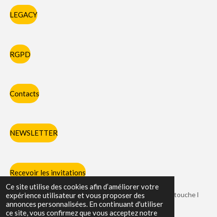
LEGACY
RGPD
Contacts
NEWSLETTER
Recevoir les invitations
Ce site utilise des cookies afin d’améliorer votre
Chaque partie des pieds et des mains avec laquelle on touche l
expérience utilisateur et vous proposer des
annonces personnalisées. En continuant d'utiliser
adversaire porte un nom spécifique.
ce site, vous confirmez que vous acceptez notre