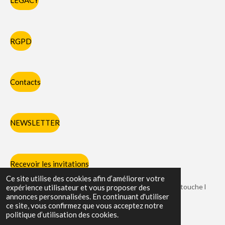
LEGACY
RGPD
Contacts
NEWSLETTER
Recevoir les invitations
Ce site utilise des cookies afin d’améliorer votre
Chaque partie des pieds et des mains avec laquelle on touche l
expérience utilisateur et vous proposer des
annonces personnalisées. En continuant d'utiliser
adversaire porte un nom spécifique.
ce site, vous confirmez que vous acceptez notre
© 2023 - 2026 Karate Carnières
politique d’utilisation des cookies.
Propulsé par
Webador